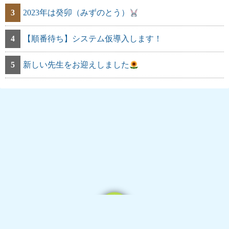
3
2023年は癸卯（みずのとう）
4
【順番待ち】システム仮導入します！
5
新しい先生をお迎えしました
Powered by
WordPress
Theme by
Simple Days