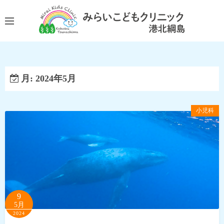
コ
ン
テ
ン
ツ
へ
月:
2024年5月
ス
キ
ッ
小児科
プ
9
5月
2024