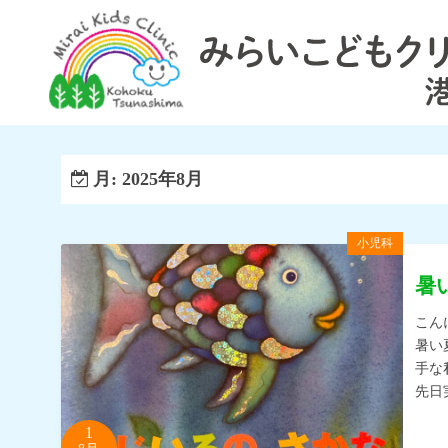
コ
ン
テ
ン
ツ
へ
ス
月:
2025年8月
キ
ッ
小児科
プ
暑
こん
暑い
手な
先日
1