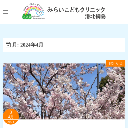
コ
ン
テ
ン
ツ
へ
月:
2024年4月
ス
キ
ッ
お知らせ
プ
3
4月
2024