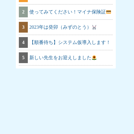
2
使ってみてください！マイナ保険証
3
2023年は癸卯（みずのとう）
4
【順番待ち】システム仮導入します！
5
新しい先生をお迎えしました