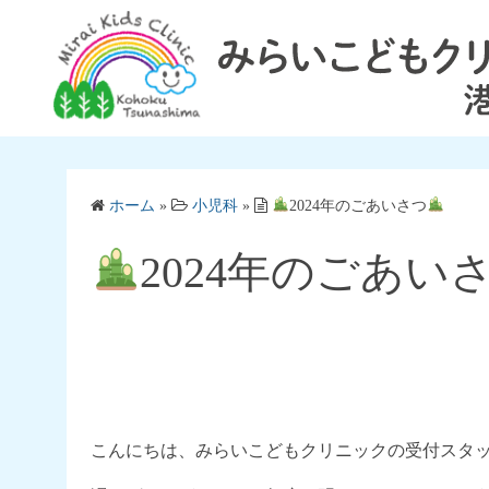
コ
ン
テ
ン
ツ
へ
ス
ホーム
»
小児科
»
2024年のごあいさつ
キ
ッ
2024年のごあい
プ
こんにちは、みらいこどもクリニックの受付スタ