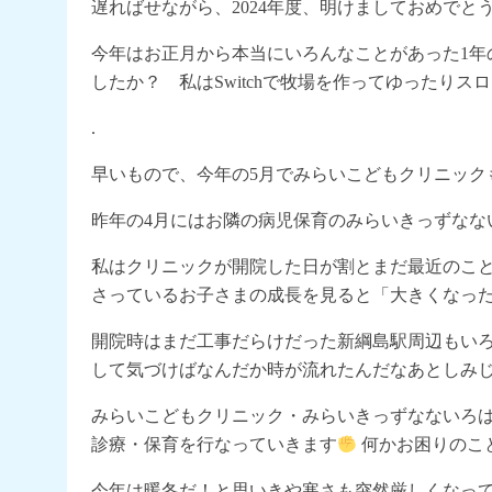
遅ればせながら、2024年度、明けましておめでと
今年はお正月から本当にいろんなことがあった1年
したか？ 私はSwitchで牧場を作ってゆったり
.
早いもので、今年の5月でみらいこどもクリニック
昨年の4月にはお隣の病児保育のみらいきっずなな
私はクリニックが開院した日が割とまだ最近のこ
さっているお子さまの成長を見ると「大きくなっ
開院時はまだ工事だらけだった新綱島駅周辺もい
して気づけばなんだか時が流れたんだなあとしみ
みらいこどもクリニック・みらいきっずなないろ
診療・保育を行なっていきます
何かお困りのこ
今年は暖冬だ！と思いきや寒さも突然厳しくなっ