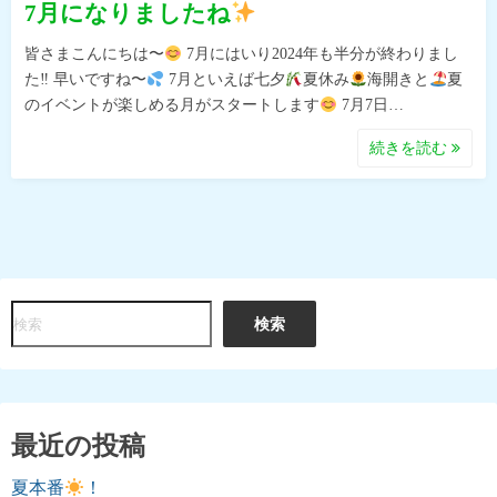
7月になりましたね
皆さまこんにちは〜
7月にはいり2024年も半分が終わりまし
た‼︎ 早いですね〜
7月といえば七夕
夏休み
海開きと
夏
のイベントが楽しめる月がスタートします
7月7日…
続きを読む
検
検索
索
最近の投稿
夏本番
！