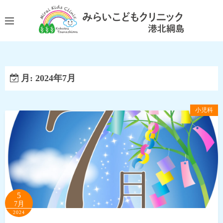
コ
ン
テ
ン
ツ
へ
月:
2024年7月
ス
キ
ッ
小児科
プ
5
7月
2024