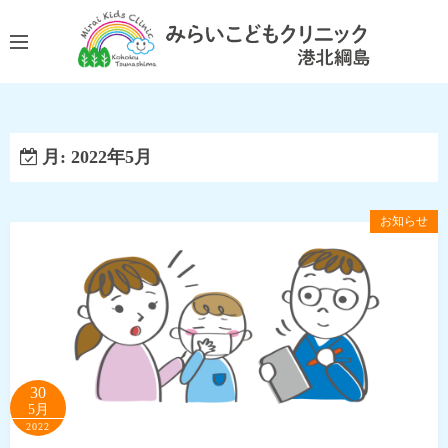
コ
ン
テ
ン
ツ
へ
月:
2022年5月
ス
キ
ッ
お知らせ
プ
30
5月
2022