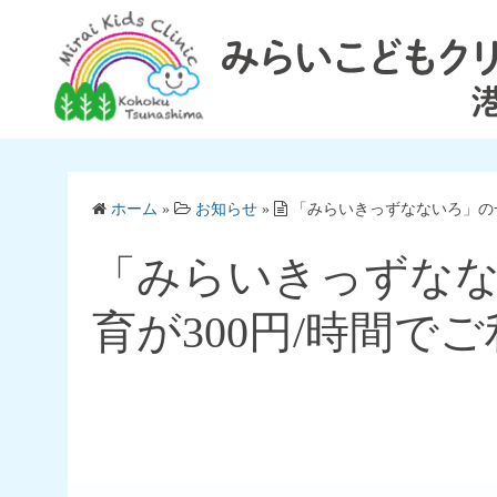
コ
ン
テ
ン
ツ
へ
ス
ホーム
»
お知らせ
»
「みらいきっずなないろ」の一
キ
ッ
「みらいきっずな
プ
育が300円/時間で