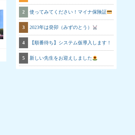
2
使ってみてください！マイナ保険証
3
2023年は癸卯（みずのとう）
4
【順番待ち】システム仮導入します！
5
新しい先生をお迎えしました