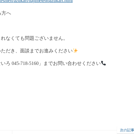
eshien/azukari/hajimetenoazukari.html
る方へ
されなくても問題ございません。
いただき、面談までお進みください
045-718-5160」までお問い合わせください
次の記