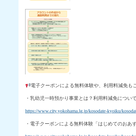
電子クーポンによる無料体験や、利用料減免も
・乳幼児一時預かり事業とは？利用料減免につい
https://www.city.yokohama.lg.jp/kosodate-kyoiku/kosodates
・電子クーポンによる無料体験「はじめてのおあ