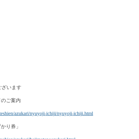
ございます
てのご案内
hien/azukari/nyuyoji-ichiji/nyuyoji-ichiji.html
ずかり券」