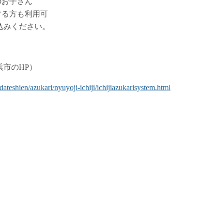
のお子さん
る方も利用可
込みください。
市のHP）
eshien/azukari/nyuyoji-ichiji/ichijiazukarisystem.html