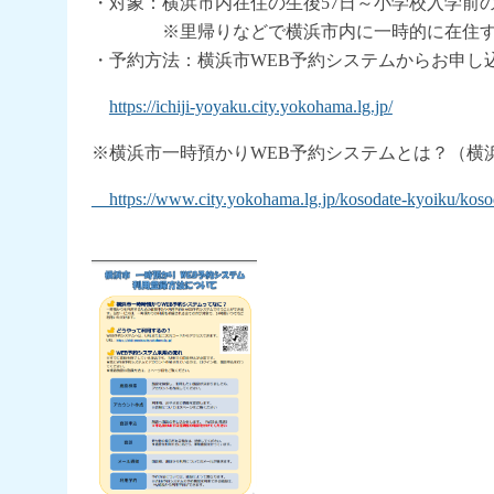
・対象：横浜市内在住の生後57日～小学校入学前
※里帰りなどで横浜市内に一時的に在住す
・予約方法：横浜市WEB予約システムからお申し
https://ichiji-yoyaku.city.yokohama.lg.jp/
※横浜市一時預かりWEB予約システムとは？（横浜
https://www.city.yokohama.lg.jp/kosodate-kyoiku/kosodat