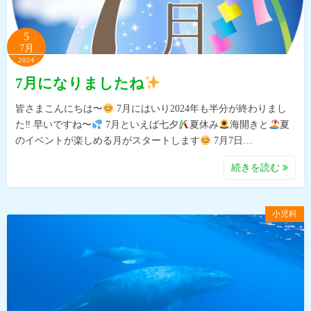
5
7月
2024
7月になりましたね
皆さまこんにちは〜
7月にはいり2024年も半分が終わりまし
た‼︎ 早いですね〜
7月といえば七夕
夏休み
海開きと
夏
のイベントが楽しめる月がスタートします
7月7日…
続きを読む
小児科