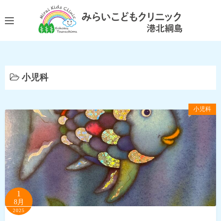
コ
ン
テ
ン
ツ
へ
小児科
ス
キ
ッ
小児科
プ
1
8月
2025