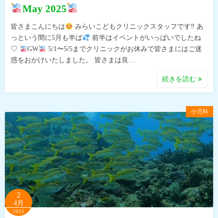
May 2025
皆さまこんにちは
みらいこどもクリニックスタッフです‼︎ あ
っという間に5月も半ば
前半はイベントがいっぱいでしたね
♡
GW
5/1〜5/5までクリニックがお休みで皆さまにはご迷
惑をおかけいたしました。 皆さまは良…
続きを読む
小児科
2
4月
2025