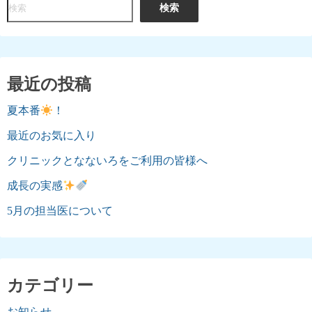
検
検索
ペ
索
ー
ジ
最近の投稿
送
夏本番
！
り
最近のお気に入り
クリニックとなないろをご利用の皆様へ
成長の実感
5月の担当医について
カテゴリー
お知らせ