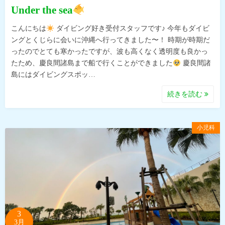
Under the sea
こんにちは
ダイビング好き受付スタッフです♪ 今年もダイビ
ングとくじらに会いに沖縄へ行ってきました〜！ 時期が時期だ
ったのでとても寒かったですが、波も高くなく透明度も良かっ
たため、慶良間諸島まで船で行くことができました
慶良間諸
島にはダイビングスポッ…
続きを読む
小児科
3
3月