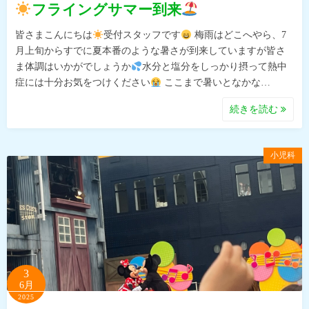
フライングサマー到来
皆さまこんにちは
受付スタッフです
梅雨はどこへやら、7
月上旬からすでに夏本番のような暑さが到来していますが皆さ
ま体調はいかがでしょうか
水分と塩分をしっかり摂って熱中
症には十分お気をつけください
ここまで暑いとなかな…
続きを読む
小児科
3
6月
2025