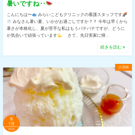
暑いですね‥
こんにちは〜
みらいこどもクリニックの看護スタッフです
みなさん暑い夏、いかがお過ごしですか？？ 今年は早くから
暑さが本格化し、夏が苦手な私はもうバテバテですが、どうに
か気合いで頑張っています
さて、先日実家に帰…
続きを読む
小児科
8
7月
2025