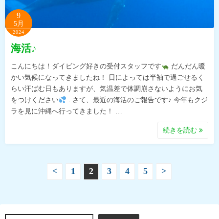
9
5月
2024
海活♪
こんにちは！ダイビング好きの受付スタッフです
だんだん暖
かい気候になってきましたね！ 日によっては半袖で過ごせるく
らい汗ばむ日もありますが、気温差で体調崩さないようにお気
をつけください
. さて、最近の海活のご報告です♪ 今年もクジ
ラを見に沖縄へ行ってきました！ …
続きを読む
投
<
1
2
3
4
5
>
稿
の