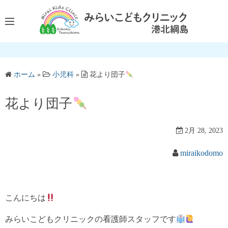
コ
ン
テ
ン
ツ
へ
ホーム
»
小児科
»
花より団子
ス
キ
花より団子
ッ
プ
2月 28, 2023
miraikodomo
こんにちは
みらいこどもクリニックの看護師スタッフです