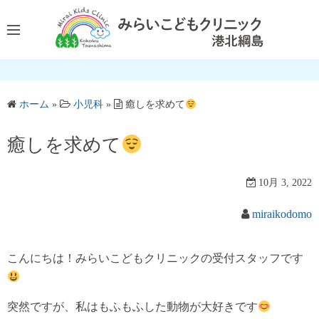
コ
ン
テ
ン
ツ
へ
ホーム
»
小児科
»
癒しを求めて
ス
キ
癒しを求めて
ッ
プ
10月 3, 2022
miraikodomo
こんにちは！みらいこどもクリニックの受付スタッフです
突然ですが、私はもふもふした動物が大好きです