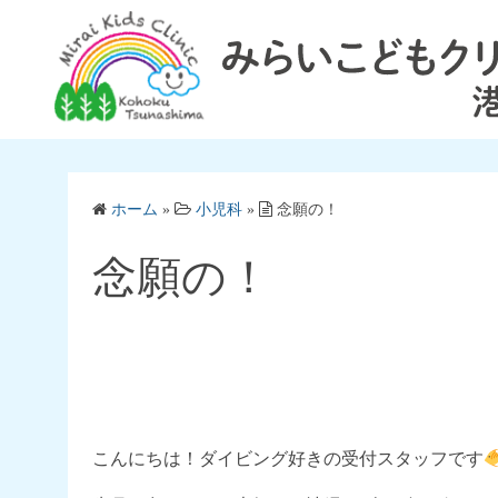
コ
ン
テ
ン
ツ
へ
ス
ホーム
»
小児科
»
念願の！
キ
ッ
念願の！
プ
こんにちは！ダイビング好きの受付スタッフです