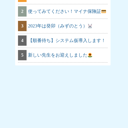
2
使ってみてください！マイナ保険証
3
2023年は癸卯（みずのとう）
4
【順番待ち】システム仮導入します！
5
新しい先生をお迎えしました