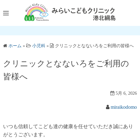
コ
ン
テ
ン
ツ
へ
ホーム
»
小児科
»
クリニックとなないろをご利用の皆様へ
ス
キ
クリニックとなないろをご利用の
ッ
皆様へ
プ
5月 6, 2026
miraikodomo
いつも信頼してこども達の健康を任せていただき誠にあり
がとうございます。