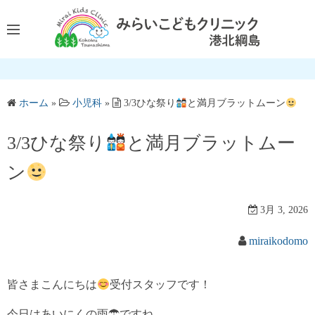
コ
ン
テ
ン
ツ
へ
ホーム
»
小児科
»
3/3ひな祭り
と満月ブラットムーン
ス
キ
3/3ひな祭り
と満月ブラットムー
ッ
ン
プ
3月 3, 2026
miraikodomo
皆さまこんにちは
受付スタッフです！
今日はあいにくの雨☂ですね。