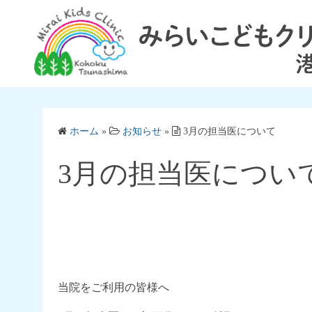
コ
ン
テ
ン
ツ
へ
ス
ホーム
»
お知らせ
»
3月の担当医について
キ
ッ
3月の担当医につい
プ
当院をご利用の皆様へ