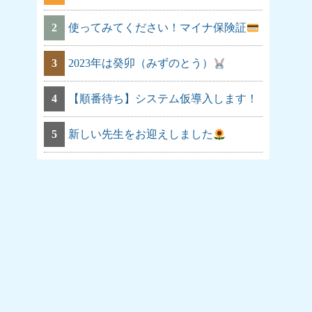
2
使ってみてください！マイナ保険証
3
2023年は癸卯（みずのとう）
4
【順番待ち】システム仮導入します！
5
新しい先生をお迎えしました