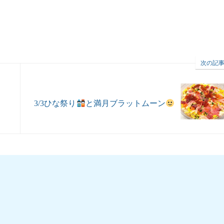
次の記
3/3ひな祭り
と満月ブラットムーン