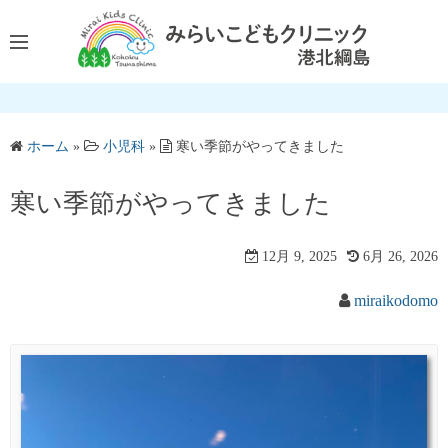
コ
ン
テ
ン
ツ
へ
ホーム
»
小児科
»
寒い季節がやってきました
ス
キ
寒い季節がやってきました
ッ
プ
12月 9, 2025
6月 26, 2026
miraikodomo