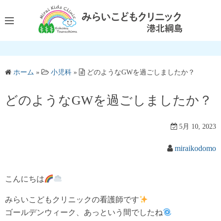
コ
ン
テ
ン
ツ
へ
ホーム
»
小児科
»
どのようなGWを過ごしましたか？
ス
キ
どのようなGWを過ごしましたか？
ッ
プ
5月 10, 2023
miraikodomo
こんにちは
みらいこどもクリニックの看護師です
ゴールデンウィーク、あっという間でしたね