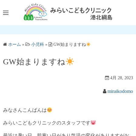
コ
ン
テ
ン
ツ
へ
ホーム
»
小児科
»
GW始まりますね
ス
キ
GW始まりますね
ッ
プ
4月 28, 2023
miraikodomo
みなさんこんばんは
みらいこどもクリニックのスタッフです
最近は暑い日、肌寒い日があり気温の変化がありますがお