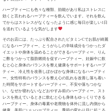
ハーブティーにも色々な種類、効能があり私はストレスに
効くと言われるハーブティーを飲んでいます。それを飲ん
でからはストレスがなくなったように感じ毎日が楽しい1日
を送れているような気がします
そのお店には、たっぷり配合されたビタミンCでお肌が綺麗
になるハーブティー、とうがらしの辛味成分をつかったダ
イエットや身体を温めることができるハーブティー、りん
ご酢をつかって脂肪燃焼を促すハーブティー、妊娠中に飲
むと心と身体のバランスを整え健康をサポートするハーブ
ティー、冷え性を改善しぽかぽかな身体になるハーブティ
ー、女性特有のバランスを整え心の乱れを改善し落ち着い
た時間をサポートするハーブティー、不安や落ちつかな
い、なぜか寝れないなどおやすみ前のハーブティー、スト
レスを抱えているときに飲むと心も身体もゆっくりできる
ハーブティー、身体の毒素や老廃物を体外に流し内側から
健康、美肌にいいハーブティー、季節の変わり目に起こる