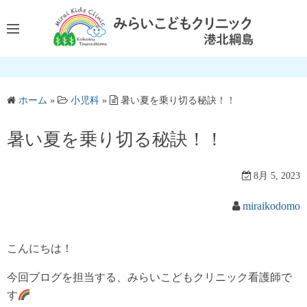
コ
ン
テ
ン
ツ
へ
ホーム
»
小児科
»
暑い夏を乗り切る秘訣！！
ス
キ
暑い夏を乗り切る秘訣！！
ッ
プ
8月 5, 2023
miraikodomo
こんにちは！
今回ブログを担当する、みらいこどもクリニック看護師で
す