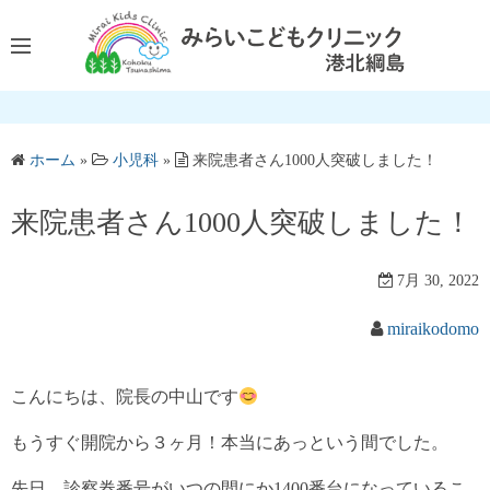
コ
ン
テ
ン
ツ
へ
ホーム
»
小児科
»
来院患者さん1000人突破しました！
ス
キ
来院患者さん1000人突破しました！
ッ
プ
7月 30, 2022
miraikodomo
こんにちは、院長の中山です
もうすぐ開院から３ヶ月！本当にあっという間でした。
先日、診察券番号がいつの間にか1400番台になっているこ